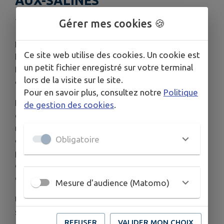
AUX-SALINES
Publié le vendredi 15 mai 2026 - Rosières-aux-Salines
Gérer mes cookies 🍪
Le mardi 12 mai 2026, nos aînés ont partagé une
Ce site web utilise des cookies. Un cookie est
belle journée de découverte à Colombey-les-
un petit fichier enregistré sur votre terminal
Deux-Églises, haut lieu de mémoire lié à Charles
lors de la visite sur le site.
de Gaulle.
Pour en savoir plus, consultez notre
Politique
La visite du mémorial a permis de retracer la vie
de gestion des cookies
.
et l’engagement du Général à travers des espaces
riches en histoire et en émotion. Après un
Obligatoire
déjeuner convivial apprécié de tous, le groupe a
poursuivi cette sortie culturelle avec la
découverte de La Boisserie, demeure familiale
empreinte de souvenirs et d’authenticité.
Mesure d'audience (Matomo)
Une journée chaleureuse et enrichissante, placée
sous le signe du partage et de la mémoire.
REFUSER
VALIDER MON CHOIX