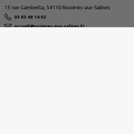
15 rue Gambetta, 54110 Rosières-aux-Salines
03 83 48 14 02
accueil@rosieres-aux-salines.fr
M'Y RENDRE
www.rosieres-aux-salines.fr
PAYS DU SEL ET DU VERMOIS
contact@cc-seletvermois.fr