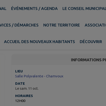
NAL
ÉVÉNEMENTS / AGENDA
LE CONSEIL MUNICIPA
DES AINÉS
VICES / DÉMARCHES
NOTRE TERRITOIRE
ASSOCIAT
REPAS DES AINÉS
ACCUEIL DES NOUVEAUX HABITANTS
DÉCOUVRIR
Rosières-aux-Salines
INFORMATIONS P
LIEU
Salle Polyvalente - Chamvoux
DATE
Le sam. 11 oct.
HORAIRES
12H00