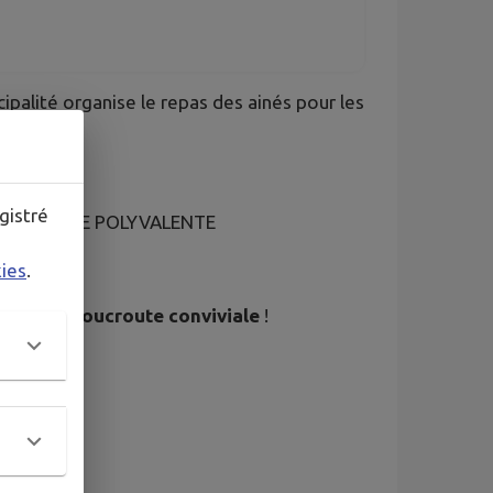
palité organise le repas des ainés pour les
gistré
2H00, SALLE POLYVALENTE
kies
.
r d’une
choucroute conviviale
!