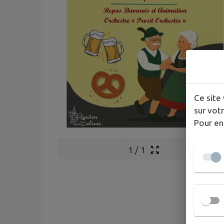
Ce site 
sur votr
Pour en
1
/
1