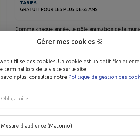
TARIFS
GRATUIT POUR LES PLUS DE 65 ANS
Comme chaque année, le pôle animation de la munici
Rosièrois(e)s de 65 ans et plus.
Gérer mes cookies 🍪
web utilise des cookies. Un cookie est un petit fichier enre
📅 Rendez-vous le SAMEDI 11 OCTOBRE 2025 À 1
e terminal lors de la visite sur le site.
 savoir plus, consultez notre
Politique de gestion des coo
👉 Cette année, place à l’ambiance bavaroise autou
Obligatoire
Inscription en mairie avant le 29 SEPTEMBRE.
Mesure d'audience (Matomo)