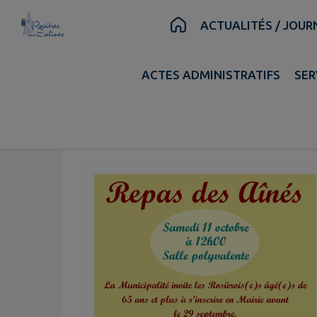
Contenu
Menu
Recherche
Pied de page
ACTUALITÉS / JOUR
ACCUEIL
>
ÉVÉNEMENTS / AGENDA
>
REPAS 
ACTES ADMINISTRATIFS
SER
Oct.
11
Sam.