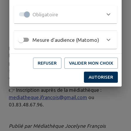
TARIFS
Gratuit
Obligatoire
ORGANISÉ PAR
Médiathèque Jocelyne François
Mesure d'audience (Matomo)
En partenariat avec la médiathèque de Rosières,
le groupe
Lorraine Cajun Ramblers
vous
propose un voyage en Louisiane le temps d'une
REFUSER
VALIDER MON CHOIX
soirée riche en découvertes culturelles, culinaires
AUTORISER
et musicales... Dépaysement garanti !
👉 Inscription auprès de la médiathèque :
mediatheque.jfrancois@gmail.com
ou
03.83.48.67.96.
Publié par Médiathèque Jocelyne François