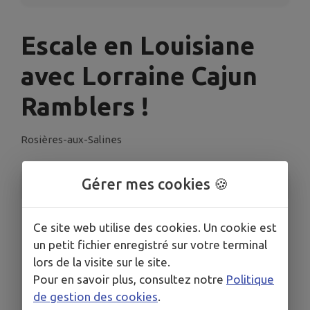
Escale en Louisiane
avec Lorraine Cajun
Ramblers !
Rosières-aux-Salines
Gérer mes cookies 🍪
INFORMATIONS PRATIQUES
LIEU
Ce site web utilise des cookies. Un cookie est
4 Rue Yvon Malpiece, 54110 Rosières-aux-Salines
un petit fichier enregistré sur votre terminal
DATE
lors de la visite sur le site.
Le mer. 8 oct.
Pour en savoir plus, consultez notre
Politique
HORAIRES
de gestion des cookies
.
20h