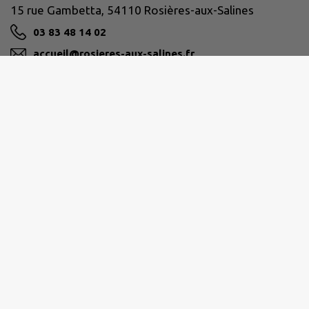
15 rue Gambetta, 54110 Rosières-aux-Salines
03 83 48 14 02
accueil@rosieres-aux-salines.fr
M'Y RENDRE
www.rosieres-aux-salines.fr
PAYS DU SEL ET DU VERMOIS
contact@cc-seletvermois.fr