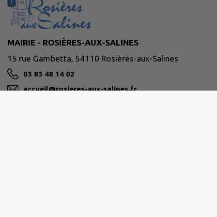
MAIRIE - ROSIÈRES-AUX-SALINES
15 rue Gambetta, 54110 Rosières-aux-Salines
03 83 48 14 02
accueil@rosieres-aux-salines.fr
M'Y RENDRE
www.rosieres-aux-salines.fr