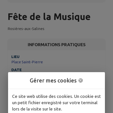
Fête de la Musique
Rosières-aux-Salines
INFORMATIONS PRATIQUES
LIEU
Place Saint-Pierre
DATE
Le ven. 19 juin
Gérer mes cookies 🍪
HORAIRES
À partir de 19:00
Ce site web utilise des cookies. Un cookie est
TARIFS
Entrée libre
un petit fichier enregistré sur votre terminal
lors de la visite sur le site.