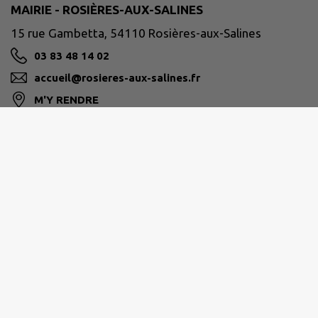
MAIRIE - ROSIÈRES-AUX-SALINES
15 rue Gambetta, 54110 Rosières-aux-Salines
03 83 48 14 02
accueil@rosieres-aux-salines.fr
M'Y RENDRE
www.rosieres-aux-salines.fr
PAYS DU SEL ET DU VERMOIS