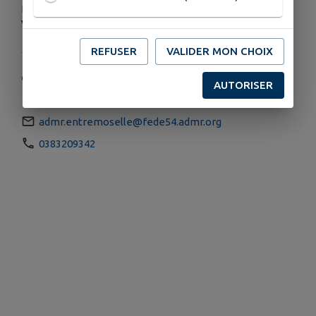
Du mardi au jeudi : 9h00-12h00 / 14h00-16h00
Vendredi : sur rendez-vous
REFUSER
VALIDER MON CHOIX
COORDONNÉES
AUTORISER
1 Chemin du Ravel, Rosières-aux-Salines
admr.entremoselle@fede54.admr.org
0383209342