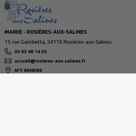
MAIRIE - ROSIÈRES-AUX-SALINES
15 rue Gambetta, 54110 Rosières-aux-Salines
03 83 48 14 02
accueil@rosieres-aux-salines.fr
M'Y RENDRE
www.rosieres-aux-salines.fr