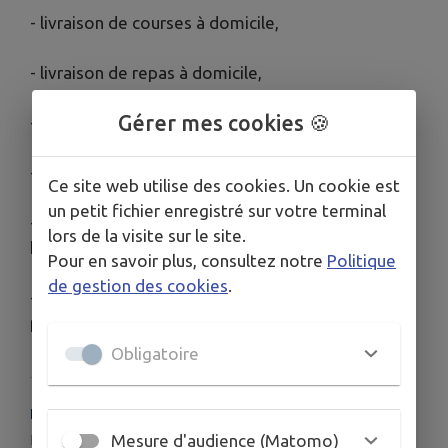
- livraison de courses à domicile,
- livraison de repas à domicile,
Gérer mes cookies 🍪
- garde malade à l'exclusion des soins,
- aide à la mobilité des personnes,
Ce site web utilise des cookies. Un cookie est
un petit fichier enregistré sur votre terminal
- accompagnement des personnes âgées ou
lors de la visite sur le site.
handicapées en dehors de leur domicile,
Pour en savoir plus, consultez notre
Politique
de gestion des cookies
.
- assistance aux personnes âgées et aux
personnes handicapées.
Obligatoire
HORAIRES
Lundi : matin sur rendez-vous / 14h00-16h00
Mesure d'audience (Matomo)