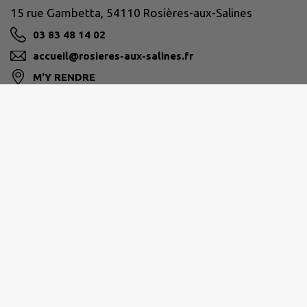
15 rue Gambetta, 54110 Rosières-aux-Salines
03 83 48 14 02
accueil@rosieres-aux-salines.fr
M'Y RENDRE
www.rosieres-aux-salines.fr
PAYS DU SEL ET DU VERMOIS
contact@cc-seletvermois.fr