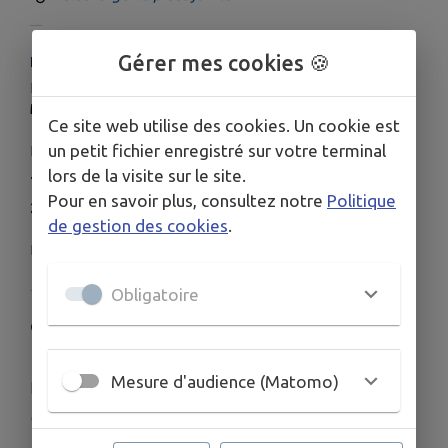
Gérer mes cookies 🍪
HORAIRES
Lundi de 19:30 à 21:00
Mercredi de 19:30 à 21:00.
Ce site web utilise des cookies. Un cookie est
un petit fichier enregistré sur votre terminal
Lieu : la salle polyvalente.
lors de la visite sur le site.
TARIFS
Pour en savoir plus, consultez notre
Politique
20€ l'adhésion annuelle.
de gestion des cookies
.
Il n'y a pas de cotisation supplémentaire.
Obligatoire
COORDONNÉES
1029 Avenue des Vosges, Rosières-aux-Salines
Mesure d'audience (Matomo)
manage@aikiest.fr
www.aikiest.fr