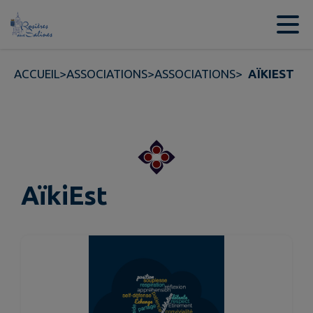
Contenu
Menu
Recherche
Pied de page
ACCUEIL
>
ASSOCIATIONS
>
ASSOCIATIONS
>
AÏKIEST
AïkiEst