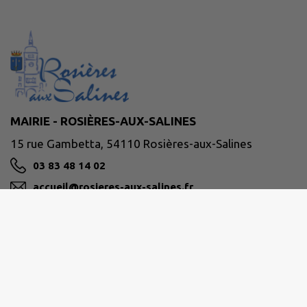
MAIRIE - ROSIÈRES-AUX-SALINES
15 rue Gambetta, 54110 Rosières-aux-Salines
03 83 48 14 02
accueil@rosieres-aux-salines.fr
M'Y RENDRE
www.rosieres-aux-salines.fr